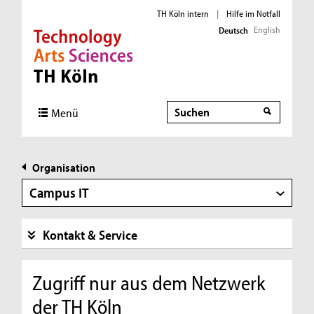
TH Köln intern
|
Hilfe im Notfall
English
Deutsch
Direkt zur Hauptnavigation
Direkt zur Subnavigation
Direkt zum Inhalt
Direkt zum Fußbereich
Suche
Menü
Organisation
Campus IT
Kontakt & Service
Zugriff nur aus dem Netzwerk
der TH Köln