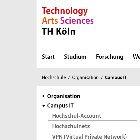
Direkt zur Hauptnavigation
Direkt zur Subnavigation
Direkt zum Inhalt
Direkt zum Fußbereich
Start
Studium
Forschung
We
Sie
Hochschule
/
Organisation
/
Campus IT
sind
hier:
Subnavigation
Organisation
Campus IT
Hochschul-Account
Hochschulnetz
VPN (Virtual Private Network)