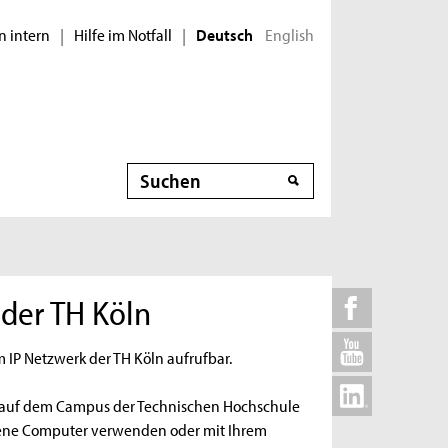
n intern
Hilfe im Notfall
English
|
|
Deutsch
Suche
 der TH Köln
m IP Netzwerk der TH Köln aufrufbar.
ch auf dem Campus der Technischen Hochschule
ene Computer verwenden oder mit Ihrem